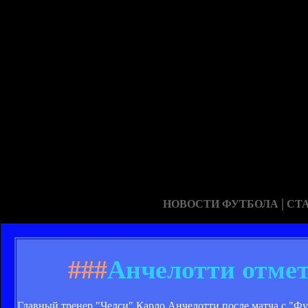
|
НОВОСТИ ФУТБОЛА
СТ
###
Анчелотти отмет
Главный тренер "Челси" Карло Анчелотти после матча с "Фу