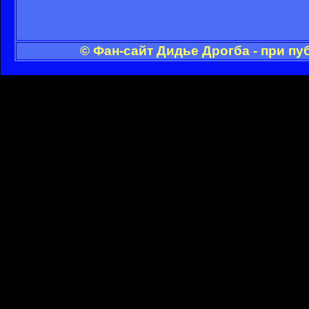
© Фан-сайт Дидье Дрогба - при п