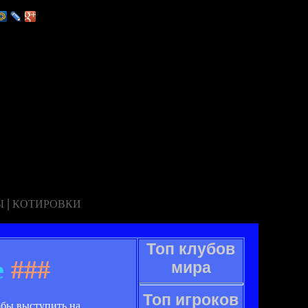
|
Ы
КОТИРОВКИ
Топ клубов
е
###
мира
Топ игроков
обы выступить на