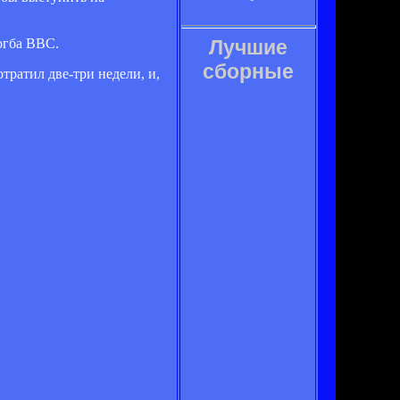
огба ВВС.
Лучшие
сборные
тратил две-три недели, и,