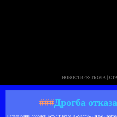
|
НОВОСТИ ФУТБОЛА
СТ
###
Дрогба отказ
Нападающий сборной Кот-д‘Ивуара и «Челси» Дидье Дрогба 