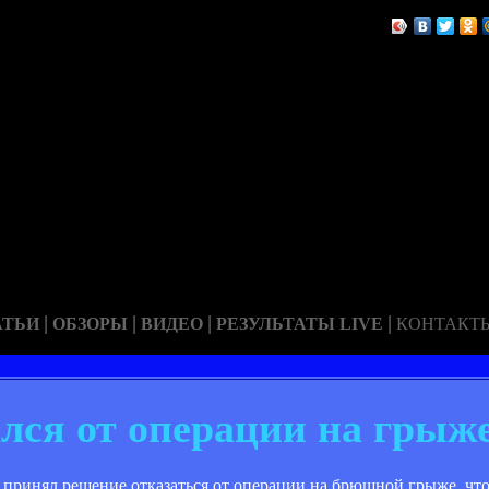
|
|
|
|
АТЬИ
ОБЗОРЫ
ВИДЕО
РЕЗУЛЬТАТЫ LIVE
КОНТАКТ
ался от операции на грыж
принял решение отказаться от операции на брюшной грыже, чт