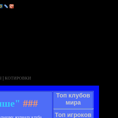
|
Ы
КОТИРОВКИ
Топ клубов
чше"
###
мира
Топ игроков
иальному журналу клуба