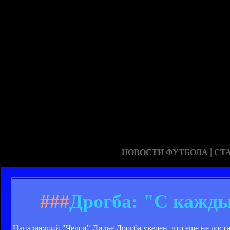
|
НОВОСТИ ФУТБОЛА
СТ
###
Дрогба: "С кажды
Нападающий "Челси" Дидье Дрогба уверен, что еще не дости