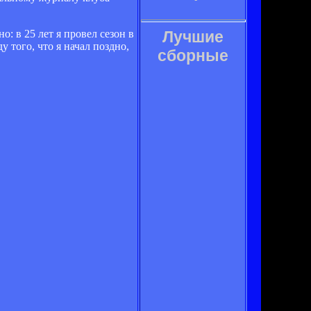
о: в 25 лет я провел сезон в
Лучшие
у того, что я начал поздно,
сборные