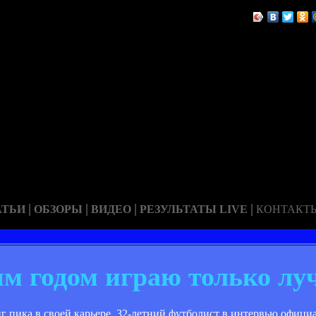
|
|
|
|
АТЬИ
ОБЗОРЫ
ВИДЕО
РЕЗУЛЬТАТЫ LIVE
КОНТАКТ
м годом играю только лу
г пика в своей карьере. 32-летний футболист в интервью офиц