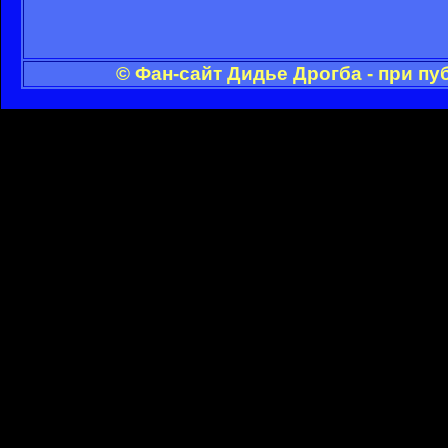
© Фан-сайт Дидье Дрогба - при п