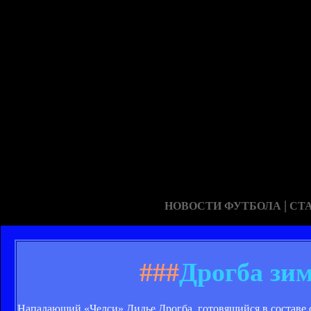
|
НОВОСТИ ФУТБОЛА
СТ
###
Дрогба зи
Нападающий «Челси» Дидье Дрогба, готовящийся в составе с