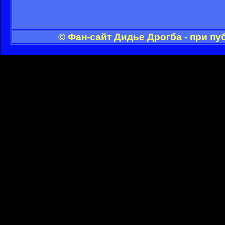
© Фан-сайт Дидье Дрогба - при п