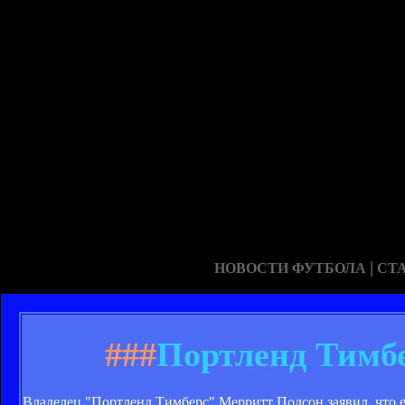
|
НОВОСТИ ФУТБОЛА
СТ
###
Портленд Тимбе
Владелец "Портленд Тимберс" Мерритт Полсон заявил, что е